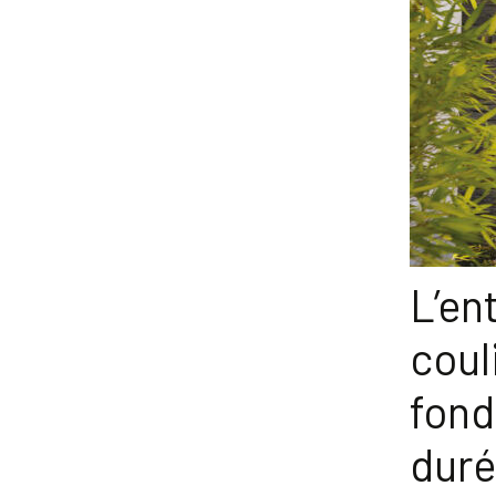
L’en
coul
fond
duré