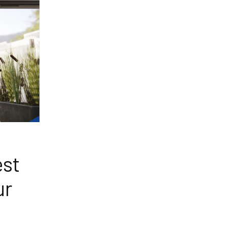
est
ur