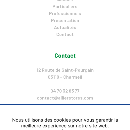
Particuliers
Professionnels
Présentation
Actualités
Contact
Contact
12 Route de Saint-Pourçain
03110 – Charmeil
04 70 32 83 77
contact@allierstores.com
Lun. : 14h-18h
Mar. – Ven. : 9h – 12H & 14h – 18h
Nous utilisons des cookies pour vous garantir la
Sam. : 9h – 12H & 14h – 18h
meilleure expérience sur notre site web.