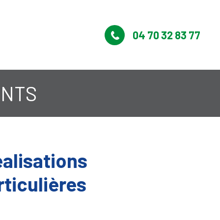
04 70 32 83 77
ANTS
alisations
ticulières