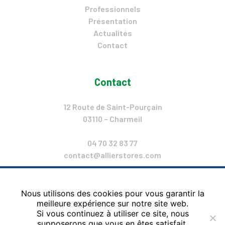
Professionnels
Présentation
Actualités
Contact
Contact
12 Route de Saint-Pourçain
03110 – Charmeil
04 70 32 83 77
contact@allierstores.com
Lun. : 14h-18h
Mar. – Ven. : 9h – 12H & 14h – 18h
Nous utilisons des cookies pour vous garantir la
meilleure expérience sur notre site web.
Sam. : 9h – 12H & 14h – 18h
Si vous continuez à utiliser ce site, nous
supposerons que vous en êtes satisfait.